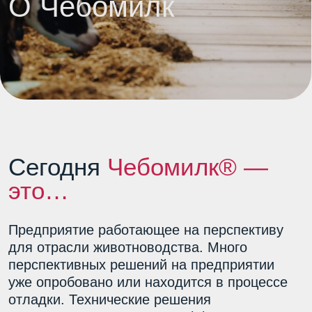
Сегодня
Чебомилк® —
это…
Предприятие работающее на перспективу
для отрасли животноводства. Много
перспективных решений на предприятии
уже опробовано или находится в процессе
отладки. Технические решения
при строительстве, энергоэффективное
оборудование, автоматизация процессов,
эмбриональная технология
в воспроизводстве, технологии кормления
и многое другое. Квалификация
специалистов позволяет видеть
и добиваться выполнения поставленных
целей