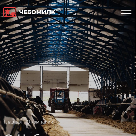
Главная
· О компании
О Чебомилк