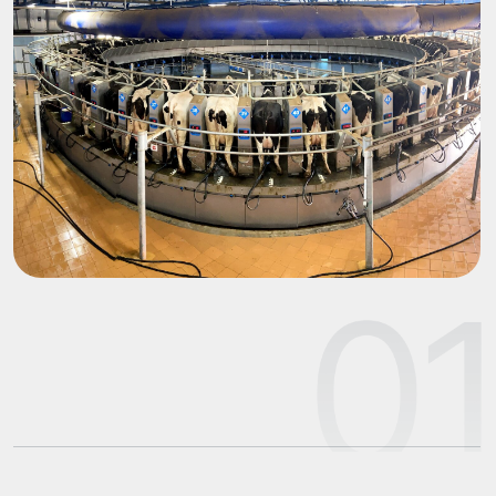
создается ускоренным способом за счет
пересадки эмбрионов от лучших коров-
доноров в низко продуктивных животных —
коров-реципиентов.
заказные спаривания на лучших животных
позволяют получать быкопроизводящую группу
животных.