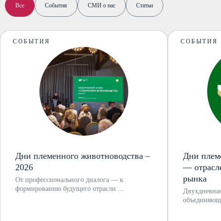
Все
События
СМИ о нас
Статьи
© 2020 Чебомилк
СОБЫТИЯ
СОБЫТИЯ
Дни племенного животноводства –
Дни плем
2026
— отрасл
рынка
От профессионального диалога — к
формированию будущего отрасли ...
Двухдневная
объединяюща