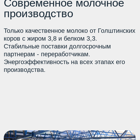
Аттестованный
эмбриональный центр
Технология работы эмбрионального центра
является составной частью работ
по воспроизводству стада. Племенное ядро