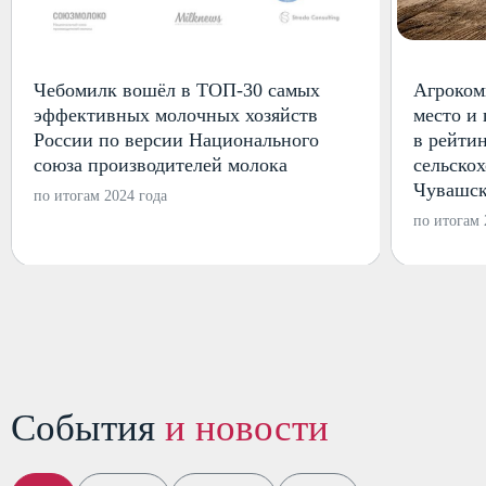
Чебомилк вошёл в ТОП-30 самых
Агроком
эффективных молочных хозяйств
место и
России по версии Национального
в рейти
союза производителей молока
сельско
Чувашск
по итогам 2024 года
по итогам 
Пользовательское соглашение
Политика использования cookie
Обработка персональных данных
События
и новости