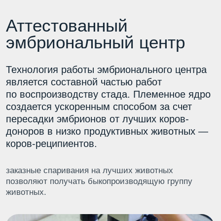
Племенной статус
предприятия
Основная селекция крупного рогатого скота
предприятия направлена на создание
передового стада Голштинов от топовых
быков мирового уровня. В работе
обязательно учитываем и положительные
показатели лучших животных своего стада,
таких как долголетие, здоровье,
фертильность, легкость отела и даже
конверсию корма.
Все родившиеся телята в возрасте от 4-х месяцев
проходят геномную оценку для принятия решений