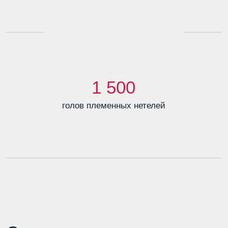
Современное молочное
производство
Только качественное молоко от Голштинских
коров с жиром 3,8 и белком 3,3.
Стабильные поставки долгосрочным
партнерам - переработчикам.
Энергоэффективность на всех этапах его
производства.