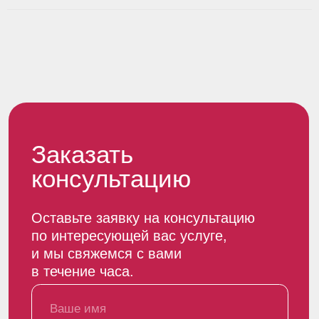
Продукция
Услуги
Племенные животные
Энергоэффективные
решения
Эмбрионы КРС
Оснащение молочных ферм
Семена
Курсы подготовки эмбрионов
Экскурсия на ферму
Агрокомплекс
Вакансии
Контакты
Новости и блог