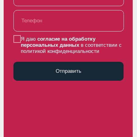
+7 (8352) 382 056
reception@chebomilk.ru
ул. Промышленная 1Б, п. Новое Атлашево,
Чебоксарский муниципальный округ,
Чувашская Республика