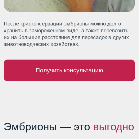
с искусственным осеменением;
Снижение стоимости одной нетели
на 30−40% в сравнении с покупкой
племенных нетелей;
Увеличение количества телок
и улучшение маточного поголовья за счет
приобретения сексированных эмбрионов;
Окупаемость животного за первую
лактацию;
Инфекционная безопасность
и максимальная адаптированность
полученного поголовья к местным
условиям.
Свяжитесь с нами и мы подберем для вас
эмбрионы, оптимально отвечающие задачам
хозяйства, обеспечим их транспортировку, а при
необходимости – направим специалистов для
проведения эмбриотрансфера.