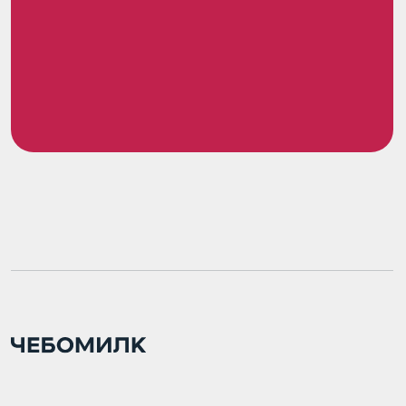
Пользовательское соглашение
Политика использования cookie
Обработка персональных данных
© 2020 Чебомилк