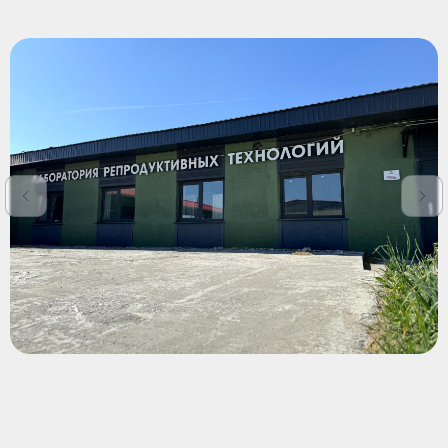
Заказать
консультацию
Оставьте заявку на консультацию
по интересующей вас услуге,
и мы свяжемся с вами
в течение часа.
Я даю
согласие на обработку
персональных данных
в соответствии с
политикой конфиденциальности