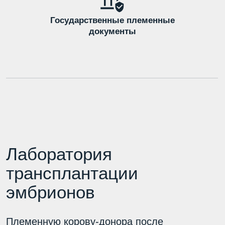
Племенную корову-донора после
специальной подготовки искусственно
осеменяют семенем быка-производителя.
И через неделю после инсеминации, прежде
чем зародыш прикрепится к стенке матки,
эмбрионы извлекают и пересаживают
в корову-реципиента или подвергают
криоконсервации.
После криоконсервации эмбрионы можно долго
хранить в замороженном виде, а также перевозить