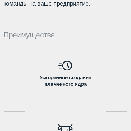
Ускоренное создание
племенного ядра
Получение быков
на племя
Обновление стада, не прерывая
технологический процесс