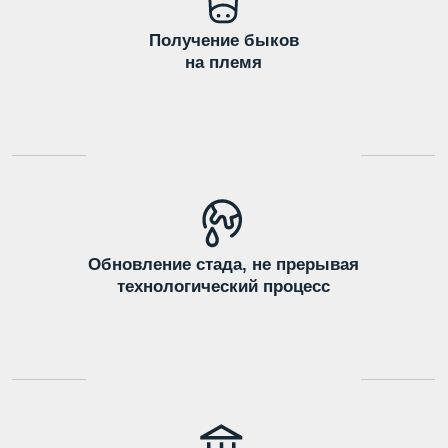
Государственные племенные
документы
Лаборатория
трансплантации
эмбрионов