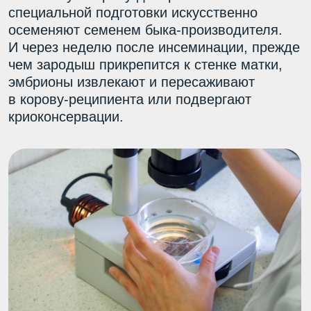
их на большие расстояния для пересадок в других
животноводческих хозяйствах.
Получить консультацию
Эмбрионы — это
выгодно
Выгоды от эмбриотрансфера для хозяйств,
занимающихся молочным и мясным
животноводством, крайне просты:
Большое количество телят от самых
лучших коров;
Ускорение создания высокопродуктивного
стада в 5−7 раз по сравнению