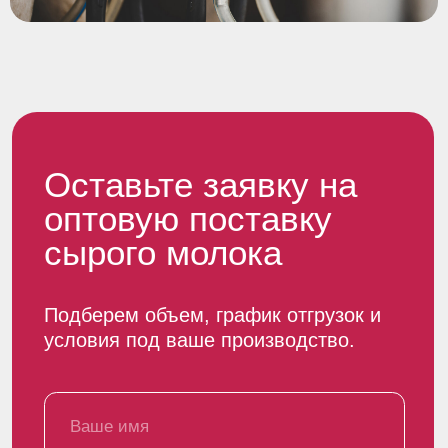
Агрокомплекс
Вакансии
Контакты
Новости и блог
+7 (8352) 382 056
reception@chebomilk.ru
ул. Промышленная 1Б, п. Новое Атлашево,
Чебоксарский муниципальный округ,
Чувашская Республика