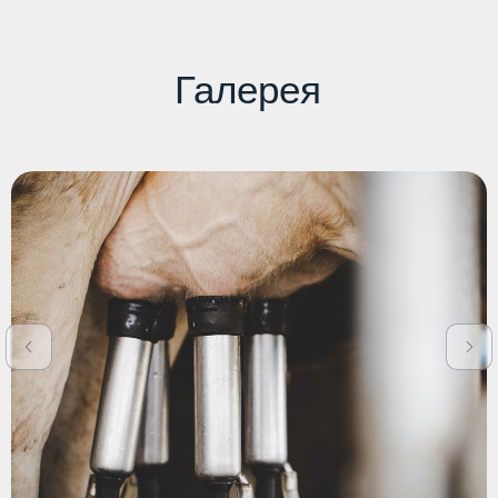
Продукция
Услуги
Племенные животные
Энергоэффективные
решения
Эмбрионы КРС
Оснащение молочных ферм
Семена
Курсы подготовки эмбрионов
Экскурсия на ферму