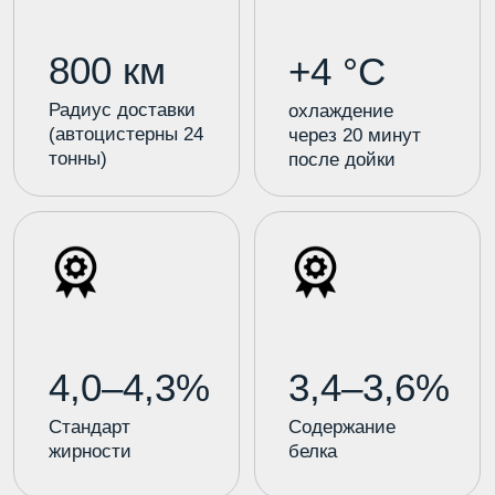
02
Контроль качества на
всех этапах
03
Собственная
транспортная логистика
04
Стабильные
промышленные объемы