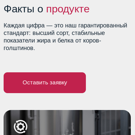
800 км
+4 °C
Радиус доставки
охлаждение
(автоцистерны 24
через 20 минут
тонны)
после дойки
4,0–4,3%
3,4–3,6%
Стандарт
Содержание
жирности
белка