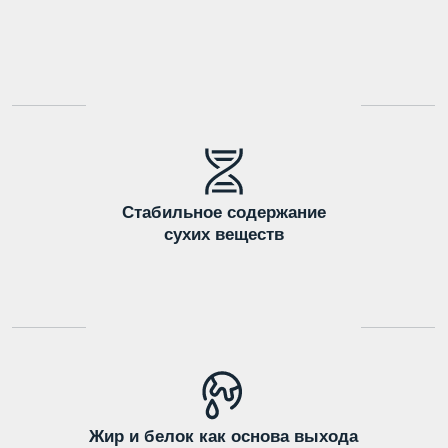
Гарантированные объемы
поставок
Факты о
продукте
Каждая цифра — это наш гарантированный
стандарт: высший сорт, стабильные
показатели жира и белка от коров-
голштинов.