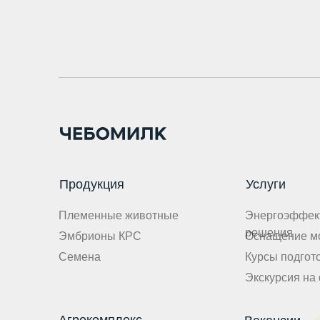
Продукция
Услуги
Племенные животные
Энергоэффек
решения
Эмбрионы КРС
Оснащение м
Семена
Курсы подгот
Экскурсия на